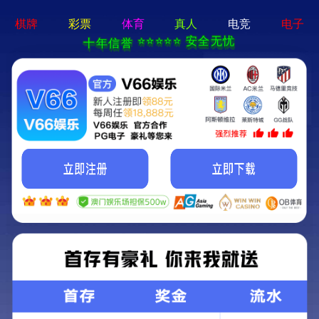
澳门十大信誉线上平台-手机App下载

案例大类一 冷水机
小类

真空镀膜专用冷水机安装现场